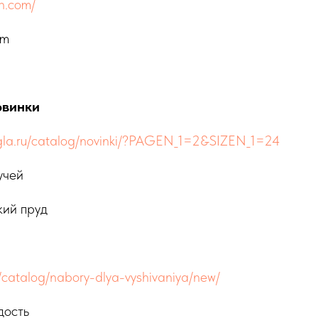
ch.com/
om
овинки
-igla.ru/catalog/novinki/?PAGEN_1=2&SIZEN_1=24
учей
кий пруд
u/catalog/nabory-dlya-vyshivaniya/new/
дость