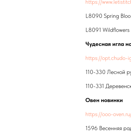
https://www.letistit
L8090 Spring Blo
L8091 Wildflowers
Чудесная игла н
https://opt.chudo
110-330 Лесной р
110-331 Деревенс
Овен новинки
https://ooo-oven.r
1596 Весенняя ра