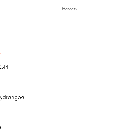
14.02
Новости
u
Girl
Hydrangea
и