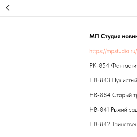
Новинки 
МП Студия нови
https://mpstudia.ru
РК-854 Фантасти
НВ-843 Пушистый
НВ-884 Старый т
НВ-841 Рыжий са
НВ-842 Таинствен