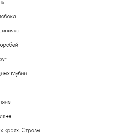
чь
лобока
синичка
воробей
руг
ных глубин
ляне
оляне
х краях. Стразы