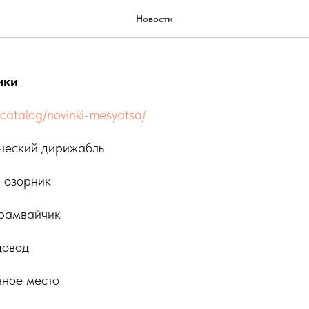
02.10
Новости
нки
/catalog/novinki-mesyatsa/
ческий дирижабль
 озорник
рамвайчик
довод
ное место