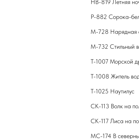
НВ-819 Летняя но
Р-882 Сорока-бе
М-728 Нарядная 
М-732 Стильный 
Т-1007 Морской д
Т-1008 Житель вод
Т-1025 Наутилус
СК-113 Волк на по
СК-117 Лиса на п
МС-174 В северны